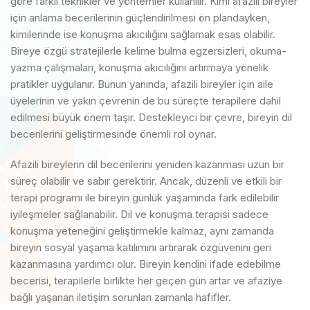
göre farklı teknikler ve yöntemler kullanılır. Kimi afazili bireyler
için anlama becerilerinin güçlendirilmesi ön plandayken,
kimilerinde ise konuşma akıcılığını sağlamak esas olabilir.
Bireye özgü stratejilerle kelime bulma egzersizleri, okuma-
yazma çalışmaları, konuşma akıcılığını artırmaya yönelik
pratikler uygulanır. Bunun yanında, afazili bireyler için aile
üyelerinin ve yakın çevrenin de bu süreçte terapilere dahil
edilmesi büyük önem taşır. Destekleyici bir çevre, bireyin dil
becerilerini geliştirmesinde önemli rol oynar.
Afazili bireylerin dil becerilerini yeniden kazanması uzun bir
süreç olabilir ve sabır gerektirir. Ancak, düzenli ve etkili bir
terapi programı ile bireyin günlük yaşamında fark edilebilir
iyileşmeler sağlanabilir. Dil ve konuşma terapisi sadece
konuşma yeteneğini geliştirmekle kalmaz, aynı zamanda
bireyin sosyal yaşama katılımını artırarak özgüvenini geri
kazanmasına yardımcı olur. Bireyin kendini ifade edebilme
becerisi, terapilerle birlikte her geçen gün artar ve afaziye
bağlı yaşanan iletişim sorunları zamanla hafifler.