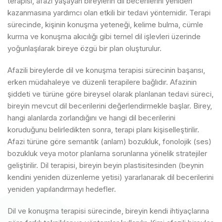
terapisi, afazi yaşayan bireylerin dil becerilerini yeniden
kazanmasına yardımcı olan etkili bir tedavi yöntemidir. Terapi
sürecinde, kişinin konuşma yeteneği, kelime bulma, cümle
kurma ve konuşma akıcılığı gibi temel dil işlevleri üzerinde
yoğunlaşılarak bireye özgü bir plan oluşturulur.
Afazili bireylerde dil ve konuşma terapisi sürecinin başarısı,
erken müdahaleye ve düzenli terapilere bağlıdır. Afazinin
şiddeti ve türüne göre bireysel olarak planlanan tedavi süreci,
bireyin mevcut dil becerilerini değerlendirmekle başlar. Birey,
hangi alanlarda zorlandığını ve hangi dil becerilerini
koruduğunu belirledikten sonra, terapi planı kişiselleştirilir.
Afazi türüne göre semantik (anlam) bozukluk, fonolojik (ses)
bozukluk veya motor planlama sorunlarına yönelik stratejiler
geliştirilir. Dil terapisi, bireyin beyin plastisitesinden (beynin
kendini yeniden düzenleme yetisi) yararlanarak dil becerilerini
yeniden yapılandırmayı hedefler.
Dil ve konuşma terapisi sürecinde, bireyin kendi ihtiyaçlarına