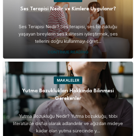
Ses Terapisi Nedir ve Kimlere Uygulanır?
Ses Terapisi Nedir? Ses terapisi, ses bozukluğu
yaşayan bireylerin ses kalitesini iyileştirmek, ses
tellerini doğru kullanmayı öğret...
CONTINUE READING
MAKALELER
Yutma Bozuklukları Hakkında Bilinmesi
Gerekenler
Yutma Bozukluğu Nedir? Yutma bozukluğu, tıbbi
literatürde disfaji olarak adlandırılır ve ağızdan mideye
kadar olan yutma sürecinde y...