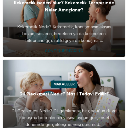
Kekemelik neden olur? Kekemelik Terapisinde
Neler Amaçlanır?
Kekemelik Nedir? Kekemelik, konuşmanın akışını
bozan, seslerin, hecelerin ya da kelimelerin
tekrarlandığı, uzatıldığı ya da konuşma ...
CONTINUE READING
MAKALELER
Dil Gecikmesi Nedir? Nasıl Tedavi Edilir?
Dil Gecikmesi Nedir? Dil gecikmesi, bir çocuğun dil ve
konuşma becerilerinin yaşına uygun gelişimsel
dönemde gerçekleşmemesi durumud...