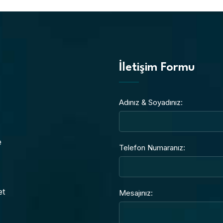
İletişim Formu
Adınız & Soyadınız:
e
Telefon Numaranız:
et
Mesajınız: