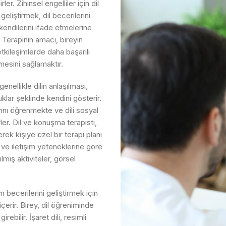
r. Zihinsel engelliler için dil
geliştirmek, dil becerilerini
endilerini ifade etmelerine
 Terapinin amacı, bireyin
tkileşimlerde daha başarılı
mesini sağlamaktır.
enellikle dilin anlaşılması,
klar şeklinde kendini gösterir.
rını öğrenmekte ve dili sosyal
ler. Dil ve konuşma terapisti,
erek kişiye özel bir terapi planı
i ve iletişim yeteneklerine göre
ılmış aktiviteler, görsel
im becerilerini geliştirmek için
erir. Birey, dil öğreniminde
ebilir. İşaret dili, resimli