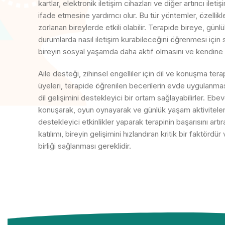
kartlar, elektronik iletişim cihazları ve diğer artırıcı ileti
ifade etmesine yardımcı olur. Bu tür yöntemler, özellikl
zorlanan bireylerde etkili olabilir. Terapide bireye, gün
durumlarda nasıl iletişim kurabileceğini öğrenmesi için st
bireyin sosyal yaşamda daha aktif olmasını ve kendine ol
Aile desteği, zihinsel engelliler için dil ve konuşma ter
üyeleri, terapide öğrenilen becerilerin evde uygulanması
dil gelişimini destekleyici bir ortam sağlayabilirler. Ebev
konuşarak, oyun oynayarak ve günlük yaşam aktiviteleri s
destekleyici etkinlikler yaparak terapinin başarısını artıra
katılımı, bireyin gelişimini hızlandıran kritik bir faktördü
birliği sağlanması gereklidir.