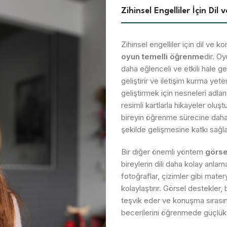
Zihinsel Engelliler İçin Di
Zihinsel engelliler için dil ve 
oyun temelli öğrenme
dir. O
daha eğlenceli ve etkili hale geti
geliştirir ve iletişim kurma yet
geliştirmek için nesneleri adla
resimli kartlarla hikayeler oluştu
bireyin öğrenme sürecine daha ak
şekilde gelişmesine katkı sağla
Bir diğer önemli yöntem
görse
bireylerin dili daha kolay anlama
fotoğraflar, çizimler gibi mater
kolaylaştırır. Görsel destekler,
teşvik eder ve konuşma sırasınd
becerilerini öğrenmede güçlük ç