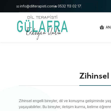
info@dilterapisti.com
0532 113 02 17
📧
☎️
AN
Zihinsel
Zihinsel engelli bireyler, dil ve konuşma gelişiminde yaş
yaşayabilirler. Bu bireyler, iletişim kurma, kelime öğr