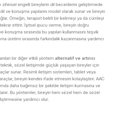
 zihinsel engelli bireylerin dil becerilerini geliştirmede
ye dil ve konuşma yapılarını model olarak sunar ve bireyin
lar. Örneğin, terapist belirli bir kelimeyi ya da cümleyi
krar ettirir. İşitsel ipucu verme, bireyin doğru
e konuşma sırasında bu yapıları kullanmasını teşvik
ma üretimi sırasında farkındalık kazanmasına yardımcı
llanılan bir diğer etkili yöntem
alternatif ve artırıcı
 teknik, sözel iletişimde güçlük yaşayan bireyler için
açlar sunar. Resimli iletişim sistemleri, tablet veya
k araçlar, bireyin kendini ifade etmesini kolaylaştırır. AAC
amda daha bağımsız bir şekilde iletişim kurmasına ve
tanır. Bu yöntemler, bireyin hem sözel hem de sözel
liştirmesine yardımcı olur.