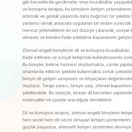
gibi becerilerde gecikmeler veya bozukluklar yaşayabilirle
ve konuşma terapisi, bu bireylerin iletişim yeteneklerini 
artırmak ve günlük yaşamda daha bağımsız bir şekilde k
yardımcı olmak amacıyla uygulanan bir tedavi sürecidir.
mevcut yeteneklerini en üst düzeye çıkararak, sosyal e
olmasını ve kendini ifade edebilme kapasitesini geliştir
Zihinsel engelli bireylerde dil ve konuşma bozuklukları, g
ifade edilmesi ve sosyal iletişimde kullanılmasında zorlu
Bu bireyler, kelime hazinesi oluşturmakta, cümle yapıla
ortamlarda etkili bir şekilde kullanmakta zorluk çekebilir
bireyin dil gelişim seviyesini ve ihtiyaçlarını değerlendir
oluşturur. Terapi süreci, bireyin yaşı, zihinsel kapasites
şekillendirilir. Bu süreçte, bireyin dil becerileri yapılandır
materyaller ve oyunlar aracılığıyla desteklenir.
Dil ve konuşma terapisi, zihinsel engelli bireylerin iletiş
hem sözel hem de sözel olmayan iletişim yöntemlerini iç
güçlük yaşıyorsa, alternatif iletişim yöntemleri devreye gir