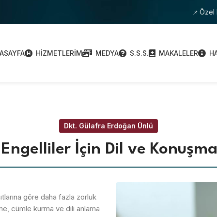
Özel 
📌
ASAYFA
HIZMETLERIM
MEDYA
S.S.S.
MAKALELER
H
Dkt. Gülafra Erdoğan Ünlü
 Engelliler İçin Dil ve Konuşma
ıtlarına göre daha fazla zorluk
enme, cümle kurma ve dili anlama