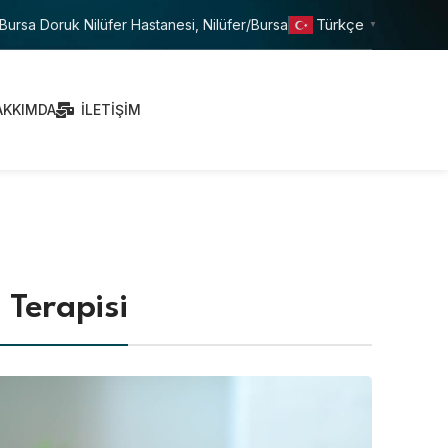
Türkçe
Bursa Doruk Nilüfer Hastanesi, Nilüfer/Bursa
▼
AKKIMDA
İLETIŞIM
Randevu
 Terapisi