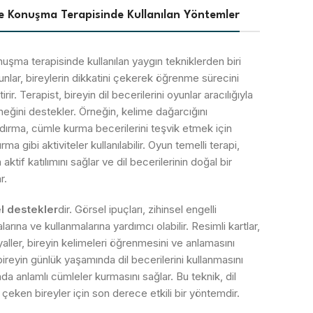
l ve Konuşma Terapisinde Kullanılan Yöntemler
konuşma terapisinde kullanılan yaygın tekniklerden biri
yunlar, bireylerin dikkatini çekerek öğrenme sürecini
rir. Terapist, bireyin dil becerilerini oyunlar aracılığıyla
eneğini destekler. Örneğin, kelime dağarcığını
ndırma, cümle kurma becerilerini teşvik etmek için
rma gibi aktiviteler kullanılabilir. Oyun temelli terapi,
tif katılımını sağlar ve dil becerilerinin doğal bir
r.
l destekler
dir. Görsel ipuçları, zihinsel engelli
larına ve kullanmalarına yardımcı olabilir. Resimli kartlar,
yaller, bireyin kelimeleri öğrenmesini ve anlamasını
 bireyin günlük yaşamında dil becerilerini kullanmasını
a anlamlı cümleler kurmasını sağlar. Bu teknik, dil
eken bireyler için son derece etkili bir yöntemdir.